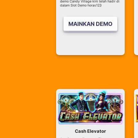
demo Candy Village kini telah hadir di
dalam Slot Demo horas123
MAINKAN DEMO
Cash Elevator