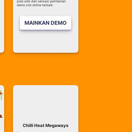
pola unik dan sensasi permainan
demo slot online terbaik.
MAINKAN DEMO
Chilli Heat Megaways