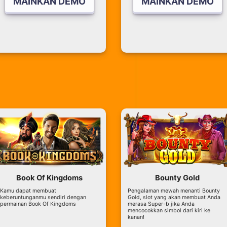
MAINKAN DEMO
MAINKAN DEMO
Book Of Kingdoms
Bounty Gold
Kamu dapat membuat
Pengalaman mewah menanti Bounty
keberuntunganmu sendiri dengan
Gold, slot yang akan membuat Anda
permainan Book Of Kingdoms
merasa Super-b jika Anda
mencocokkan simbol dari kiri ke
kanan!