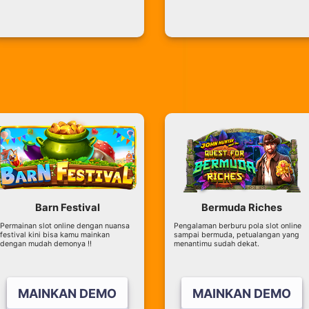
Barn Festival
Bermuda Riches
Permainan slot online dengan nuansa
Pengalaman berburu pola slot online
festival kini bisa kamu mainkan
sampai bermuda, petualangan yang
dengan mudah demonya !!
menantimu sudah dekat.
MAINKAN DEMO
MAINKAN DEMO