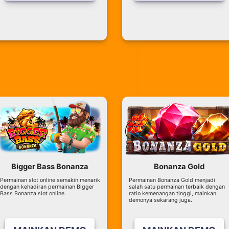
Bigger Bass Bonanza
Bonanza Gold
Permainan slot online semakin menarik
Permainan Bonanza Gold menjadi
dengan kehadiran permainan Bigger
salah satu permainan terbaik dengan
Bass Bonanza slot online
ratio kemenangan tinggi, mainkan
demonya sekarang juga.