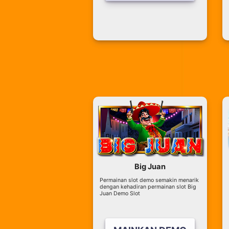
Big Juan
Permainan slot demo semakin menarik
dengan kehadiran permainan slot Big
Juan Demo Slot