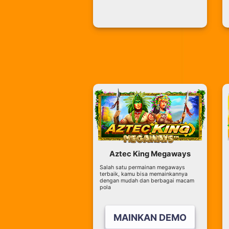
Aztec King Megaways
Salah satu permainan megaways
terbaik, kamu bisa memainkannya
dengan mudah dan berbagai macam
pola
MAINKAN DEMO