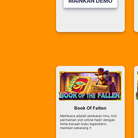
MAINKAN DEMO
Book Of Fallen
Membaca adalah jembatan ilmu, kini
permainan slot online hadir dengan
tema bacaan buku legendaris.
mainkan sekarang !!