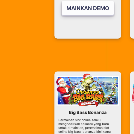
MAINKAN DEMO
Big Bass Bonanza
Permainan slot online selalu
menghadirkan sesuatu yang baru
untuk dimainkan, peremainan slot
online big bass bonanza kini kamu