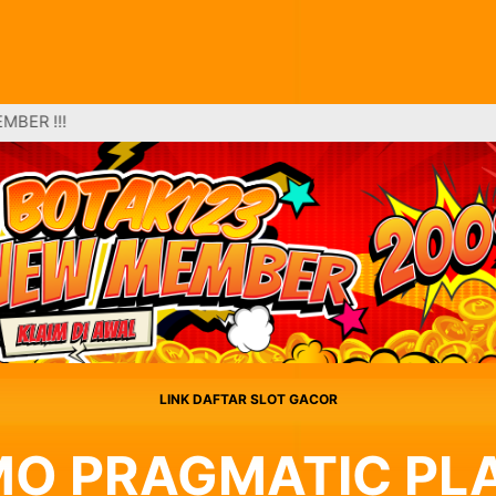
LINK DAFTAR SLOT GACOR
MO PRAGMATIC PLA