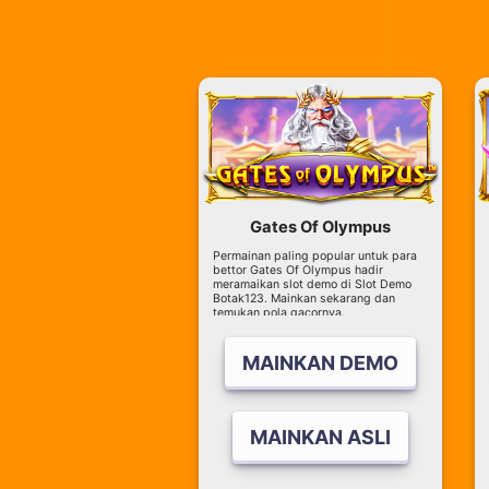
Gates Of Olympus
Permainan paling popular untuk para
bettor Gates Of Olympus hadir
meramaikan slot demo di Slot Demo
Botak123. Mainkan sekarang dan
temukan pola gacornya.
MAINKAN DEMO
MAINKAN ASLI